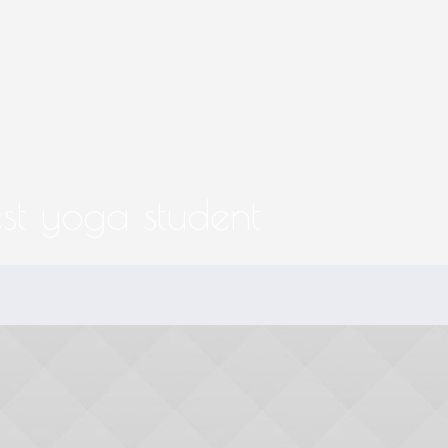
HOME
ÁSHRAMA OLI
est yoga student