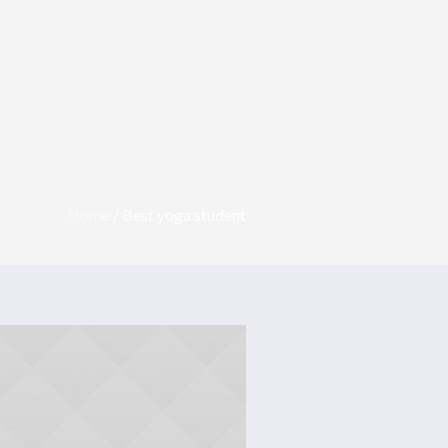
VAIS
HORÁRIO
CONTACTOS
Home
/
Best yoga student