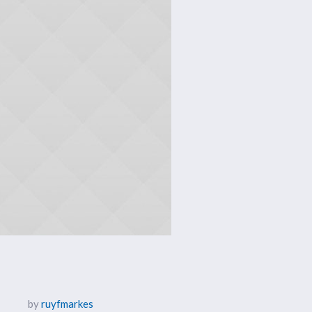
by
ruyfmarkes