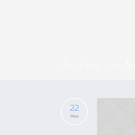
Archive for: B
22
Maio